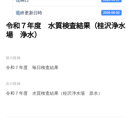
e
r
最終更新日時
2026-06-02
S
令和７年度 水質検査結果（桂沢浄水
u
場 浄水）
p
p
l
y
投
前の投稿
A
稿
令和７年度 毎日検査結果
u
ナ
t
ビ
h
次の投稿
ゲ
o
令和７年度 水質検査結果（桂沢浄水場 原水）
ー
r
i
シ
t
ョ
y
ン