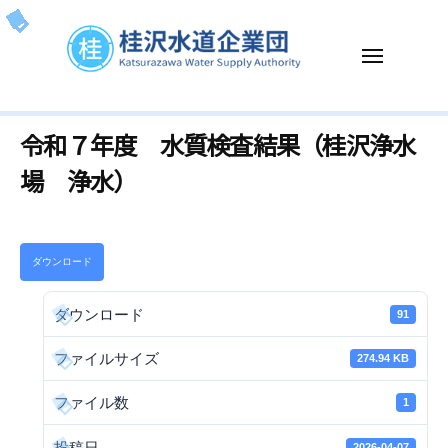
ー
コ
沢
ン
水
メ
テ
道
ニ
企
ン
ュ
桂
K
ー
業
ツ
令和７年度 水質検査結果（桂沢浄水
沢
a
団
へ
t
水
場 浄水）
ス
s
道
キ
u
企
ッ
r
業
プ
a
ダウンロード
団
z
a
ダウンロード
91
w
ファイルサイズ
274.94 KB
a
W
ファイル数
1
a
t
投稿日
2026-04-07