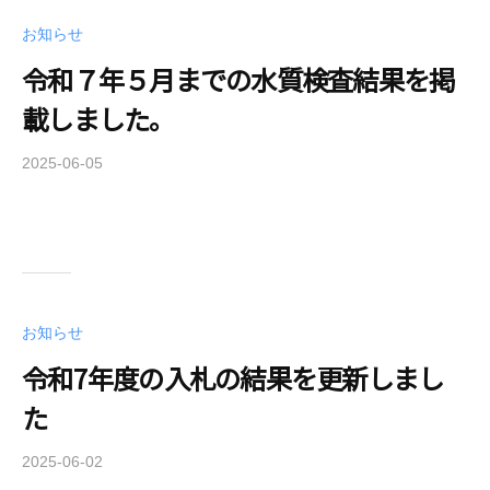
e
r
お知らせ
r
a
S
令和７年５月までの水質検査結果を掲
_
u
u
載しました。
p
p
p
u
2025-06-05
b
l
s
y
y
e
k
A
r
a
u
t
t
u
h
r
お知らせ
o
a
令和7年度の入札の結果を更新しまし
r
_
i
u
た
t
p
y
u
2025-06-02
b
s
y