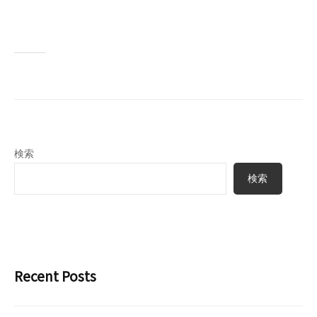
e
k
r
a
t
u
r
a
_
u
p
検索
u
検索
s
e
r
Recent Posts