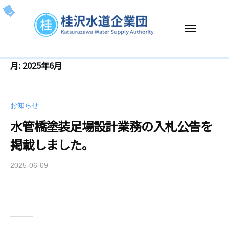
ー
コ
沢
ン
水
メ
テ
道
ニ
企
ン
ュ
桂
K
ー
業
ツ
月:
2025年6月
沢
a
団
へ
t
水
ス
s
道
キ
お知らせ
u
企
ッ
r
水管橋塗装足場設計業務の入札公告を
業
プ
a
掲載しました。
団
z
a
2025-06-09
b
w
y
a
k
W
a
a
t
t
u