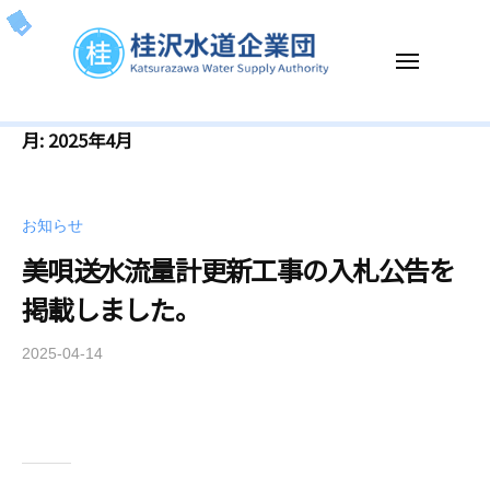
ー
コ
沢
ン
水
メ
テ
道
ニ
企
ン
ュ
桂
K
ー
業
ツ
月:
2025年4月
沢
a
団
へ
t
水
ス
s
道
キ
お知らせ
u
企
ッ
r
美唄送水流量計更新工事の入札公告を
業
プ
a
掲載しました。
団
z
a
2025-04-14
b
w
y
a
k
W
a
a
t
t
u