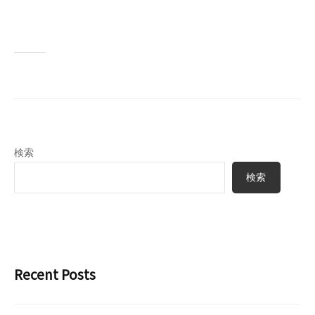
e
k
r
a
t
u
r
a
_
u
p
検索
u
検索
s
e
r
Recent Posts