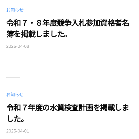
e
r
お知らせ
r
a
S
令和７・８年度競争入札参加資格者名
_
u
u
簿を掲載しました。
p
p
p
u
2025-04-08
b
l
s
y
y
e
k
A
r
a
u
t
t
u
h
r
お知らせ
o
a
令和７年度の水質検査計画を掲載しま
r
_
i
u
した。
t
p
y
u
2025-04-01
b
s
y