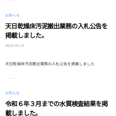
e
r
r
a
お知らせ
S
_
u
天日乾燥床汚泥搬出業務の入札公告を
u
p
p
掲載しました。
p
u
l
s
2024-04-23
b
y
e
y
A
r
k
u
天日乾燥床汚泥搬出業務の入札公告を掲載しました
a
t
t
h
u
o
r
r
a
お知らせ
i
_
t
令和６年３月までの水質検査結果を掲
u
y
p
載しました。
u