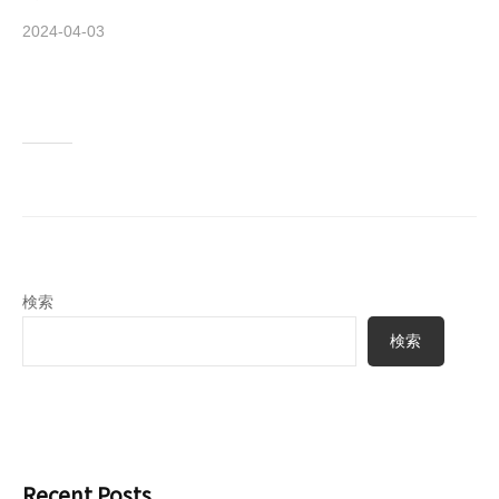
s
2024-04-03
b
e
y
r
k
a
t
u
r
a
_
u
p
検索
u
検索
s
e
r
Recent Posts