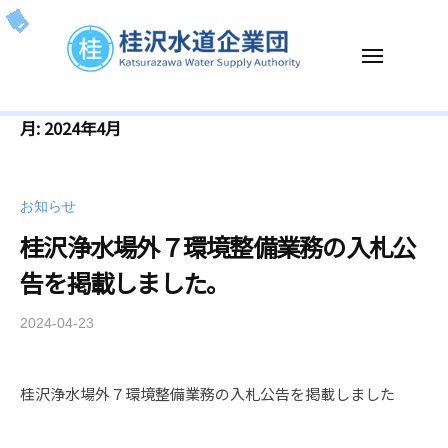
ー
コ
沢
ン
水
メ
テ
道
ニ
企
ン
ュ
桂
K
ー
業
ツ
月:
2024年4月
沢
a
団
へ
t
水
ス
s
道
キ
お知らせ
u
企
ッ
r
桂沢浄水場外７環境整備業務の入札公
業
プ
a
告を掲載しました。
団
z
a
2024-04-23
b
w
y
a
k
W
桂沢浄水場外７環境整備業務の入札公告を掲載しました
a
a
t
t
u