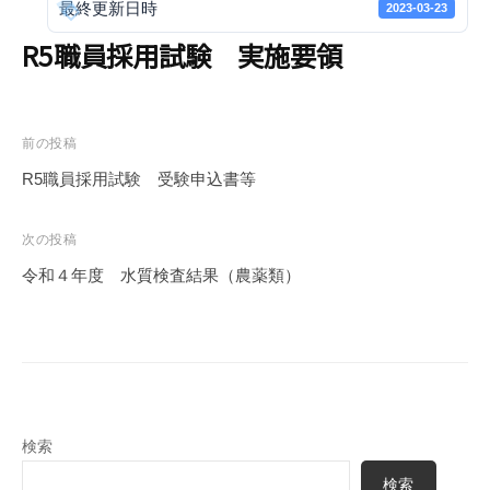
最終更新日時
2023-03-23
e
r
R5職員採用試験 実施要領
S
u
p
投
前の投稿
p
稿
l
R5職員採用試験 受験申込書等
ナ
y
ビ
A
次の投稿
u
ゲ
令和４年度 水質検査結果（農薬類）
t
ー
h
シ
o
ョ
r
ン
i
t
検索
y
検索