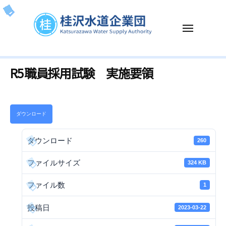
ー
コ
沢
ン
水
メ
テ
道
ニ
企
ン
ュ
桂
K
ー
業
ツ
R5職員採用試験 実施要領
沢
a
団
へ
t
水
ス
s
道
キ
u
企
ッ
ダウンロード
r
業
プ
a
団
ダウンロード
260
z
a
ファイルサイズ
324 KB
w
a
ファイル数
1
W
a
投稿日
2023-03-22
t