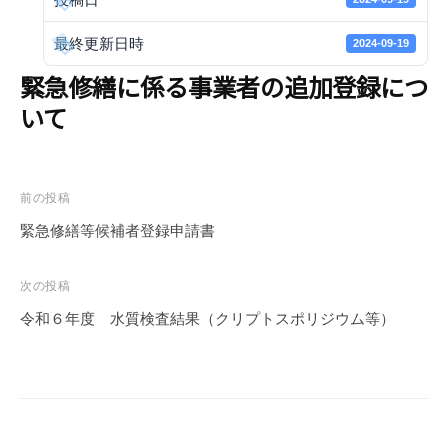
e
r
最終更新日時
2024-09-19
S
緊急修繕に係る事業者の追加登録につ
u
いて
p
p
l
y
投
前の投稿
A
稿
緊急修繕等候補者登録申請書
u
ナ
t
ビ
h
次の投稿
ゲ
o
令和６年度 水質検査結果（クリプトスポリジウム等）
ー
r
i
シ
t
ョ
y
ン