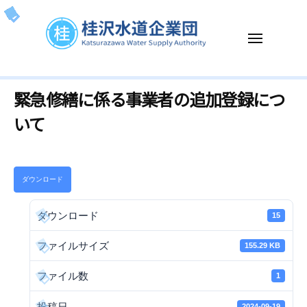
ー
コ
沢
ン
水
メ
テ
道
ニ
企
ン
ュ
桂
K
ー
業
ツ
緊急修繕に係る事業者の追加登録につ
沢
a
団
へ
t
水
いて
ス
s
道
キ
u
企
ッ
r
業
プ
a
ダウンロード
団
z
a
ダウンロード
15
w
ファイルサイズ
155.29 KB
a
W
ファイル数
1
a
t
投稿日
2024-09-19