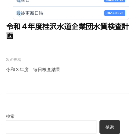
e
r
最終更新日時
2023-03-23
S
令和４年度桂沢水道企業団水質検査計
u
画
p
p
l
y
投
次の投稿
A
稿
令和３年度 毎日検査結果
u
ナ
t
ビ
h
ゲ
o
ー
r
i
シ
t
検索
ョ
y
ン
検索