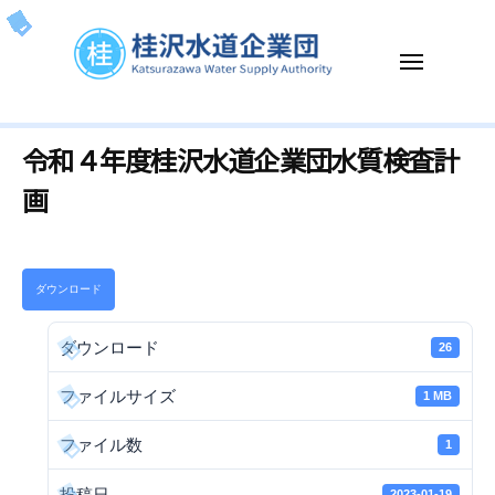
ー
コ
沢
ン
水
メ
テ
道
ニ
企
ン
ュ
桂
K
ー
業
ツ
令和４年度桂沢水道企業団水質検査計
沢
a
団
へ
t
水
画
ス
s
道
キ
u
企
ッ
r
業
プ
a
ダウンロード
団
z
a
ダウンロード
26
w
ファイルサイズ
1 MB
a
W
ファイル数
1
a
t
投稿日
2023-01-19