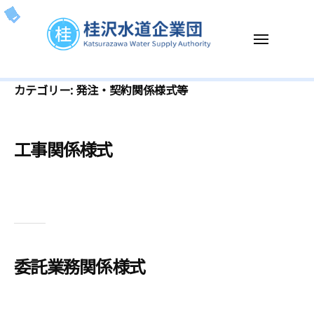
ー
コ
沢
ン
水
メ
テ
道
ニ
企
ン
ュ
桂
K
ー
業
ツ
カテゴリー:
発注・契約関係様式等
沢
a
団
へ
t
水
ス
s
道
キ
工事関係様式
u
企
ッ
r
業
プ
a
団
z
a
w
a
委託業務関係様式
W
a
t