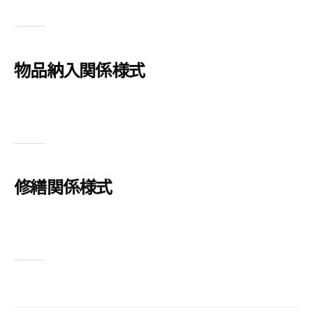
e
r
S
u
物品納入関係様式
p
p
l
y
A
u
修繕関係様式
t
h
o
r
i
t
y