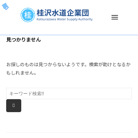
ー
コ
沢
ン
水
メ
テ
道
ニ
企
ン
ュ
桂
K
ー
業
ツ
見つかりません
沢
a
団
へ
t
水
ス
s
道
キ
お探しのものは見つからないようです。検索が助けとなるか
u
企
ッ
もしれません。
r
業
プ
a
団
z
a
w
a
W
a
t