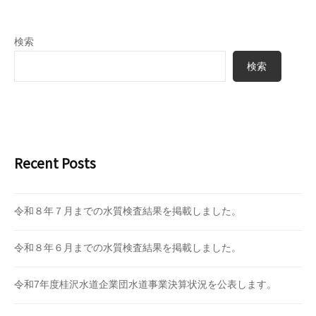
e
r
検索
S
u
検索
p
p
l
y
A
Recent Posts
u
t
h
令和８年７月までの水質検査結果を掲載しました。
o
r
令和８年６月までの水質検査結果を掲載しました。
i
t
令和7年度桂沢水道企業団水道事業決算状況を公表します。
y