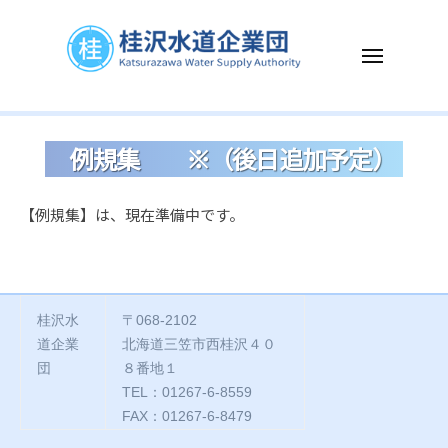
ー
コ
沢
ン
水
メ
テ
道
ニ
企
ン
ュ
桂
K
ー
業
ツ
沢
a
団
へ
例規集 ※（後日追加予定）
t
水
ス
s
道
キ
例
u
【例規集】は、現在準備中です。
企
ッ
r
規
業
プ
a
団
集
z
a
※（後
桂沢水
〒068-2102
w
道企業
北海道三笠市西桂沢４０
日
a
団
８番地１
W
追
TEL：01267-6-8559
a
FAX：01267-6-8479
加
t